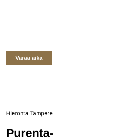
Vastaanottoni sijaitsee Fokus Hyvinvointiin -
tiloissa Tampereella. Koulutukset järjestyy
ympäri Suomen ja Espanjassa, tutustu lisää
Koulutukset- ja Kauppa-välilehdiltä.
Varaa aika
Hieronta Tampere
Purenta-