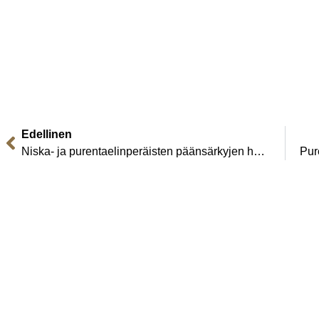
Edellinen
Niska- ja purentaelinperäisten päänsärkyjen hoitotekniikat, Kari Kinnunen ja Samuli Sairiala, 23.10-25.10.2026 Fuengirola