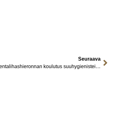
Seuraava
Purentalihashieronnan koulutus suuhygienisteille ja kosmetologeille, 14.11-15.11.2026 Helsinki, Ortopedisen osteopatian koulutuskeskus Pasila