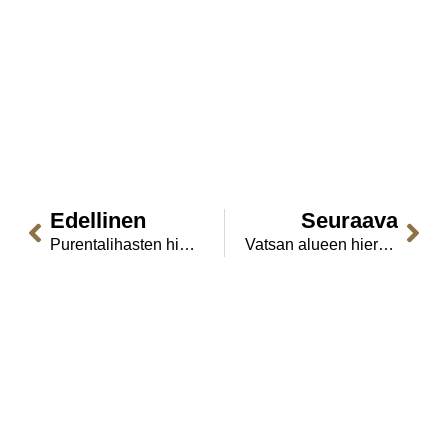
Edellinen
Seuraava
Purentalihasten hieronnan verkkokurssi
Vatsan alueen hieronta ja hengityksen hoidon tekniikat – verkkokurssi
Samuli Sairiala