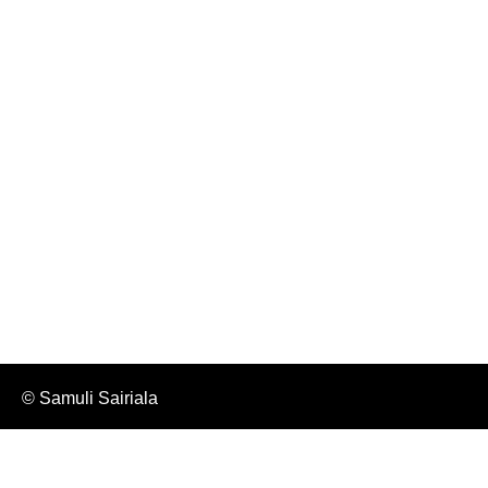
Samuli
Koulutukset
Blogi
Yhteystiedot
Info
Tietosuojakäytäntö
Peruutusehdot
© Samuli Sairiala