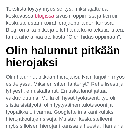
Tekstistä löytyy myös selitys, miksi ajattelua
koskevassa
blogissa
sivusin oppimista ja kerroin
keskustelustani koirahierojaoppilaiden kanssa.
Blogi on aika pitkä ja ellet halua koko tekstiä lukea,
tämä aihe alkaa otsikosta ”Olen hidas oppimaan”.
Olin halunnut pitkään
hierojaksi
Olin halunnut pitkään hierojaksi. Näin kirjoitin myös
esittelyssä. Miksi en sitten lähtenyt? Rehellisesti ja
lyhyesti, en uskaltanut. En uskaltanut jättää
vakkariduunia. Mulla oli hyvät työkaverit, työ oli
siistiä sisätyötä, olin tyytyväinen tulotasooni ja
työpaikka oli varma. Googlettelin aikani kuluksi
hierojakoulujen sivuja. Muistan keskustelleeni
myös silloisen hierojani kanssa aiheesta. Hän aina