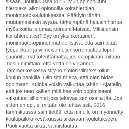
sisään. Joulukuussa 2015. Mun opinpolkuni
hierojaksi alkoi opinnoilla koirahierojan
monimuotokoulutuksessa. Päädyin tähän
muutamastakin syystä, tärkeimpänä halusin hieroa
myös koiria ja omaa koiraani Maisaa. Miksi ensin
koirahierojaksi? Syy on yksinkertainen,
monimuoto-opinnot mahdollistivat että sain pitää
työpaikkani ja viimeisen oljenkorren jättää loput
suunnitelmat toteuttamatta, jos en opikaan mitään.
Tiesin nimittäin, että vettä on virrannut
Tammerkoskessa siitä kun olen viimeksi ollut
koulun penkillä. Olin sitä mieltä, että olen hidas
oppimaan. Kuinka voisin vaikuttaa tähän? Ajattelin,
että jos teen kaiken mitä itse voin oppimiseeni
vaikuttaa, silloin ei jossiteltavaa sen osalta jää. Jos
sitten en opi, ei mitään ole tehtävissä. 2016
tammikuussa sain tietää, että minulle on myönnetty
koulupaikka kesäkuussa alkavaan koulutukseen.
Puoli vuotta aikaa valmistautua.