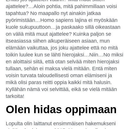
ajattelee?…Aloin pohtia, mitä pahimmillaan voisi
tapahtua? No maapallo nyt ainakin jatkaa
pyörimistään…Homo sapiens lajina ei myöskään
kuole sukupuuttoon…ja paskaako sillä oikeastaan
on väliä mitä muut ajattelee? Kuinka paljon se
itseasiassa siihen alkuperäiseen asiaan, mun
elämään vaikuttaa, jos joku ajattelee että no mitä
toikin luulee kun se lähti hierojaksi…Niin…No miksi
en aloittaisi siitä, että otan selvää miten hierojaksi
tullaan, sehän ei maksa vielä mitään. Entä miten
voisin turvata taloudellisesti oman elämiseni ja
mikä olisi paras reitti oppia kaikki mitä halusin.
Kyllähän nämä voi selvittää, eikä se vielä mitään
tarkoita!
Olen hidas oppimaan
Lopulta olin laittanut ensimmäisen hakemukseni