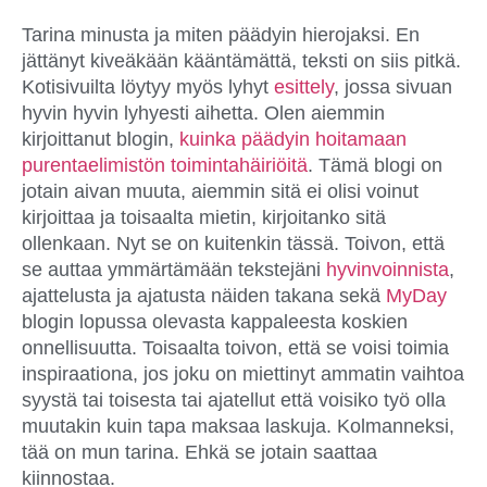
Tarina minusta ja miten päädyin hierojaksi. En
jättänyt kiveäkään kääntämättä, teksti on siis pitkä.
Kotisivuilta löytyy myös lyhyt
esittely
, jossa sivuan
hyvin hyvin lyhyesti aihetta. Olen aiemmin
kirjoittanut blogin,
kuinka päädyin hoitamaan
purentaelimistön toimintahäiriöitä
. Tämä blogi on
jotain aivan muuta, aiemmin sitä ei olisi voinut
kirjoittaa ja toisaalta mietin, kirjoitanko sitä
ollenkaan. Nyt se on kuitenkin tässä. Toivon, että
se auttaa ymmärtämään tekstejäni
hyvinvoinnista
,
ajattelusta ja ajatusta näiden takana sekä
MyDay
blogin lopussa olevasta kappaleesta koskien
onnellisuutta. Toisaalta toivon, että se voisi toimia
inspiraationa, jos joku on miettinyt ammatin vaihtoa
syystä tai toisesta tai ajatellut että voisiko työ olla
muutakin kuin tapa maksaa laskuja. Kolmanneksi,
tää on mun tarina. Ehkä se jotain saattaa
kiinnostaa.