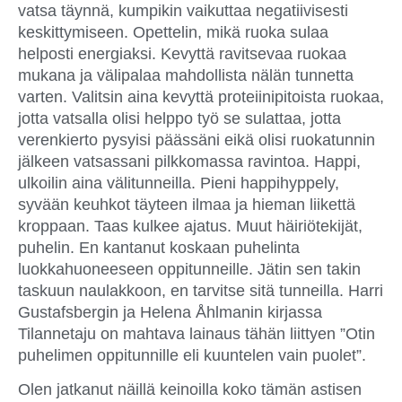
vatsa täynnä, kumpikin vaikuttaa negatiivisesti
keskittymiseen. Opettelin, mikä ruoka sulaa
helposti energiaksi. Kevyttä ravitsevaa ruokaa
mukana ja välipalaa mahdollista nälän tunnetta
varten. Valitsin aina kevyttä proteiinipitoista ruokaa,
jotta vatsalla olisi helppo työ se sulattaa, jotta
verenkierto pysyisi päässäni eikä olisi ruokatunnin
jälkeen vatsassani pilkkomassa ravintoa. Happi,
ulkoilin aina välitunneilla. Pieni happihyppely,
syvään keuhkot täyteen ilmaa ja hieman liikettä
kroppaan. Taas kulkee ajatus. Muut häiriötekijät,
puhelin. En kantanut koskaan puhelinta
luokkahuoneeseen oppitunneille. Jätin sen takin
taskuun naulakkoon, en tarvitse sitä tunneilla. Harri
Gustafsbergin ja Helena Åhlmanin kirjassa
Tilannetaju on mahtava lainaus tähän liittyen ”Otin
puhelimen oppitunnille eli kuuntelen vain puolet”.
Olen jatkanut näillä keinoilla koko tämän astisen