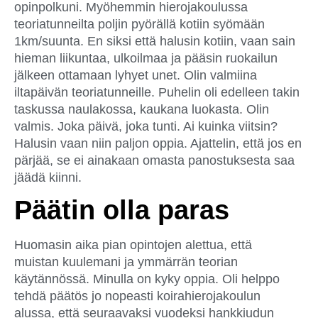
opinpolkuni. Myöhemmin hierojakoulussa
teoriatunneilta poljin pyörällä kotiin syömään
1km/suunta. En siksi että halusin kotiin, vaan sain
hieman liikuntaa, ulkoilmaa ja pääsin ruokailun
jälkeen ottamaan lyhyet unet. Olin valmiina
iltapäivän teoriatunneille. Puhelin oli edelleen takin
taskussa naulakossa, kaukana luokasta. Olin
valmis. Joka päivä, joka tunti. Ai kuinka viitsin?
Halusin vaan niin paljon oppia. Ajattelin, että jos en
pärjää, se ei ainakaan omasta panostuksesta saa
jäädä kiinni.
Päätin olla paras
Huomasin aika pian opintojen alettua, että
muistan kuulemani ja ymmärrän teorian
käytännössä. Minulla on kyky oppia. Oli helppo
tehdä päätös jo nopeasti koirahierojakoulun
alussa, että seuraavaksi vuodeksi hankkiudun