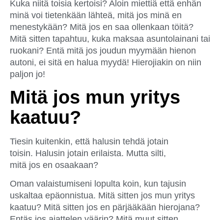
Kuka niitä toisia kertoisi? Aloin miettiä että enhän
minä voi tietenkään lähteä, mitä jos minä en
menestykään? Mitä jos en saa ollenkaan töitä?
Mitä sitten tapahtuu, kuka maksaa asuntolainani tai
ruokani? Entä mitä jos joudun myymään hienon
autoni, ei sitä en halua myydä! Hierojiakin on niin
paljon jo!
Mitä jos mun yritys
kaatuu?
Tiesin kuitenkin, että halusin tehdä jotain
toisin. Halusin jotain erilaista. Mutta silti,
mitä jos en osaakaan?
Oman valaistumiseni lopulta koin, kun tajusin
uskaltaa epäonnistua. Mitä sitten jos mun yritys
kaatuu? Mitä sitten jos en pärjääkään hierojana?
Entäs jos ajattelen väärin? Mitä muut sitten