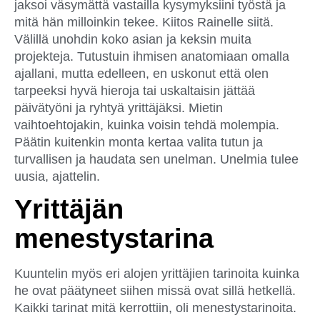
jaksoi väsymättä vastailla kysymyksiini työstä ja
mitä hän milloinkin tekee. Kiitos Rainelle siitä.
Välillä unohdin koko asian ja keksin muita
projekteja. Tutustuin ihmisen anatomiaan omalla
ajallani, mutta edelleen, en uskonut että olen
tarpeeksi hyvä hieroja tai uskaltaisin jättää
päivätyöni ja ryhtyä yrittäjäksi. Mietin
vaihtoehtojakin, kuinka voisin tehdä molempia.
Päätin kuitenkin monta kertaa valita tutun ja
turvallisen ja haudata sen unelman. Unelmia tulee
uusia, ajattelin.
Yrittäjän
menestystarina
Kuuntelin myös eri alojen yrittäjien tarinoita kuinka
he ovat päätyneet siihen missä ovat sillä hetkellä.
Kaikki tarinat mitä kerrottiin, oli menestystarinoita.