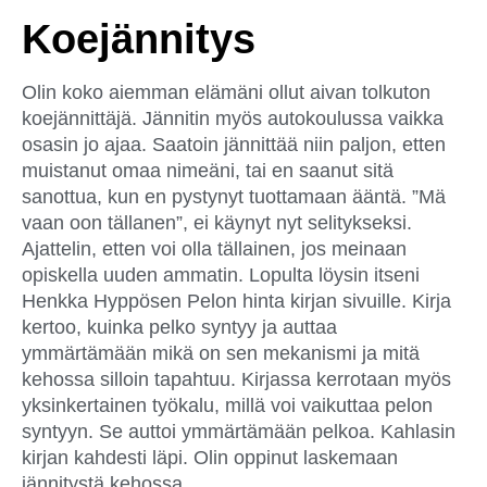
Koejännitys
Olin koko aiemman elämäni ollut aivan tolkuton
koejännittäjä. Jännitin myös autokoulussa vaikka
osasin jo ajaa. Saatoin jännittää niin paljon, etten
muistanut omaa nimeäni, tai en saanut sitä
sanottua, kun en pystynyt tuottamaan ääntä. ”Mä
vaan oon tällanen”, ei käynyt nyt selitykseksi.
Ajattelin, etten voi olla tällainen, jos meinaan
opiskella uuden ammatin. Lopulta löysin itseni
Henkka Hyppösen Pelon hinta kirjan sivuille. Kirja
kertoo, kuinka pelko syntyy ja auttaa
ymmärtämään mikä on sen mekanismi ja mitä
kehossa silloin tapahtuu. Kirjassa kerrotaan myös
yksinkertainen työkalu, millä voi vaikuttaa pelon
syntyyn. Se auttoi ymmärtämään pelkoa. Kahlasin
kirjan kahdesti läpi. Olin oppinut laskemaan
jännitystä kehossa.